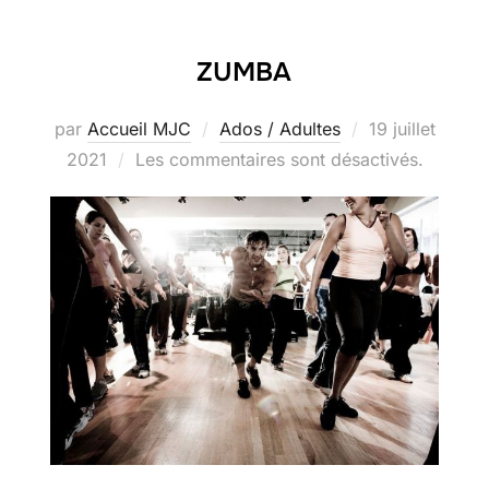
ZUMBA
Publié
par
Accueil MJC
Ados / Adultes
19 juillet
le
2021
Les commentaires sont désactivés.