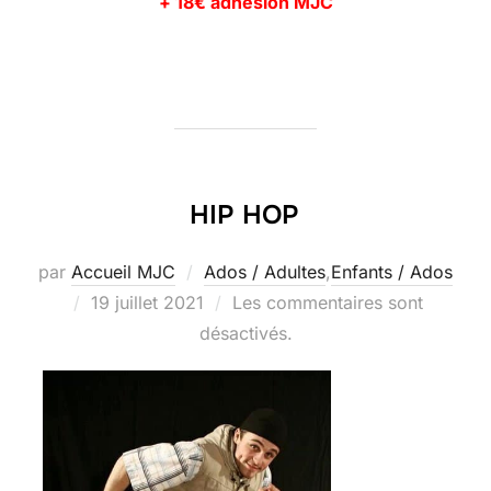
+ 18€ adhésion MJC
HIP HOP
par
Accueil MJC
Ados / Adultes
,
Enfants / Ados
Publié
19 juillet 2021
Les commentaires sont
le
désactivés.