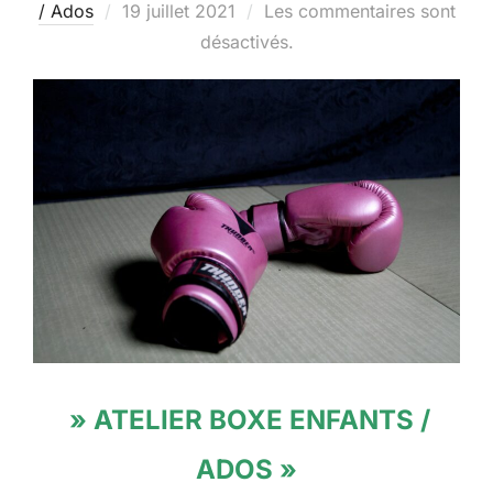
Publié
/ Ados
19 juillet 2021
Les commentaires sont
le
désactivés.
» ATELIER BOXE ENFANTS /
ADOS »