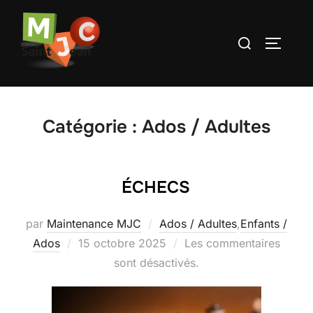
Aller
au
Rechercher :
PERMUT
contenu
Catégorie :
Ados / Adultes
ÉCHECS
par
Maintenance MJC
Ados / Adultes
,
Enfants /
Publié
Ados
15 octobre 2025
Les commentaires
le
sont désactivés.