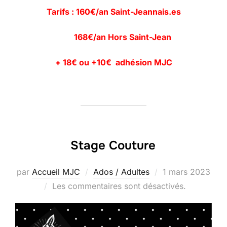
Tarifs : 160€/an Saint-Jeannais.es
168€/an Hors Saint-Jean
+ 18€ ou +10€ adhésion MJC
Stage Couture
Publié
par
Accueil MJC
Ados / Adultes
1 mars 2023
le
Les commentaires sont désactivés.