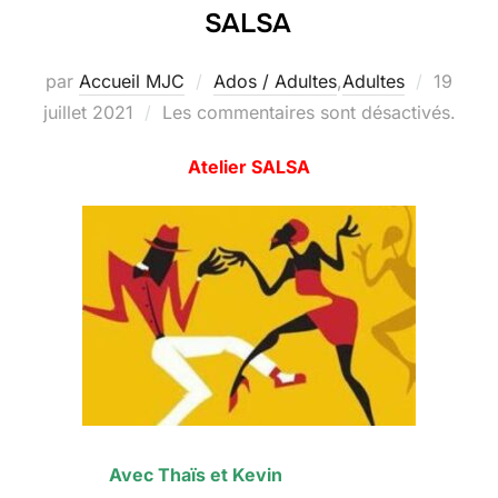
SALSA
Publié
par
Accueil MJC
Ados / Adultes
,
Adultes
19
le
juillet 2021
Les commentaires sont désactivés.
Atelier SALSA
Avec Thaïs et Kevin