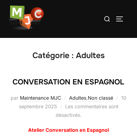
Aller
au
Rechercher :
PERMUT
contenu
Catégorie :
Adultes
CONVERSATION EN ESPAGNOL
Publié
par
Maintenance MJC
Adultes
,
Non classé
10
le
septembre 2025
Les commentaires sont
désactivés.
Atelier Conversation en Espagnol