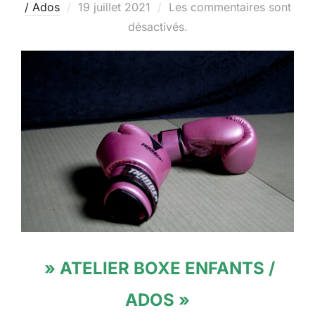
Publié
/ Ados
19 juillet 2021
Les commentaires sont
le
désactivés.
» ATELIER BOXE ENFANTS /
ADOS »